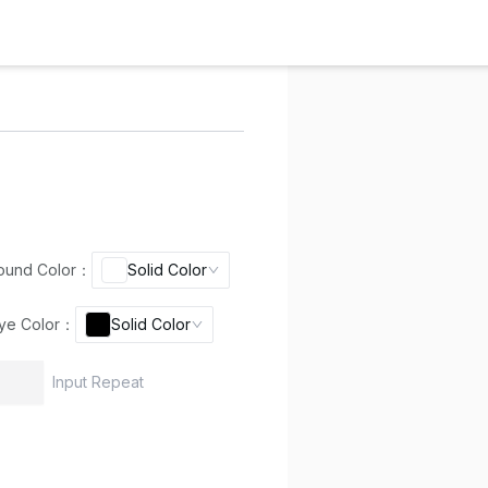
ound Color
：
Solid Color
ye Color
：
Solid Color
Input Repeat