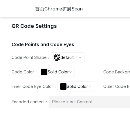
首页
Chrome扩展
Scan
QR Code Settings
Code Points and Code Eyes
Code Point Shape
：
default
Code Color
：
Solid Color
Code Backgr
Inner Code Eye Color
：
Solid Color
Outer Code E
Encoded content
：